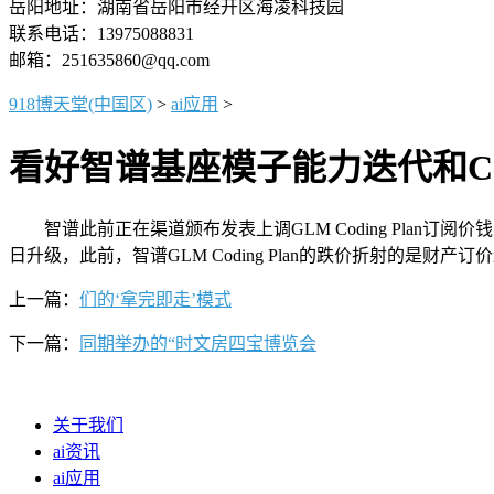
岳阳地址：湖南省岳阳市经开区海凌科技园
联系电话：13975088831
邮箱：251635860@qq.com
918博天堂(中国区)
>
ai应用
>
看好智谱基座模子能力迭代和Cod
智谱此前正在渠道颁布发表上调GLM Coding Plan订阅
日升级，此前，智谱GLM Coding Plan的跌价折射的是财
上一篇：
们的‘拿完即走’模式
下一篇：
同期举办的“时文房四宝博览会
关于我们
ai资讯
ai应用