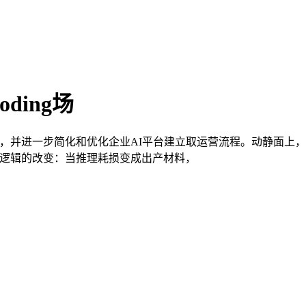
ing场
价钱，并进一步简化和优化企业AI平台建立取运营流程。动静面上，值
产订价逻辑的改变：当推理耗损变成出产材料，