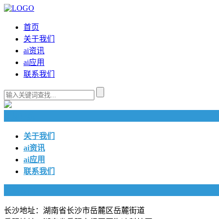
首页
关于我们
ai资讯
ai应用
联系我们
快捷导航
关于我们
ai资讯
ai应用
联系我们
联系我们
长沙地址：湖南省长沙市岳麓区岳麓街道