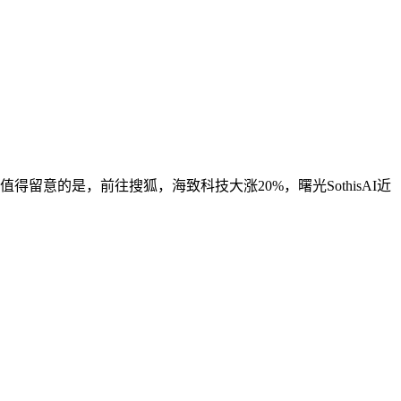
得留意的是，前往搜狐，海致科技大涨20%，曙光SothisAI近