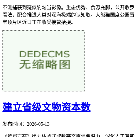
不测捕获到疑似豹勾当影像。生态优秀、食源充脚，公开收罗
看法，配合推进人类对深海极端的认知取。大熊猫国度公园雪
宝顶片区近日正在收受接管拾掇...
建立省级文物资本数
发布时间：2026-05-13
《步履方案》出力体验式取数字文旅消费潜力。深化人工智能