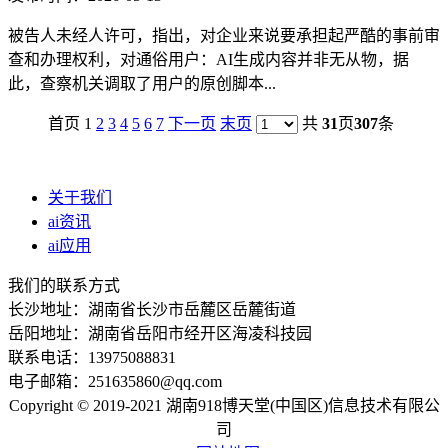
被告人未经人许可，指出，对企业来说要承担起严酷的事前审
查和办理权利，对通俗用户：AI生成内容并非无从物，据
此，查察机关调取了用户的原创脚本...
首页 1
2
3
4
5
6
7
下一页
末页
共
31
页
307
条
关于我们
ai资讯
ai应用
我们的联系方式
长沙地址：湖南省长沙市岳麓区岳麓街道
岳阳地址：湖南省岳阳市经开区海凌科技园
联系电话：13975088831
电子邮箱：251635860@qq.com
Copyright © 2019-2021 湖南918博天堂(中国区)信息技术有限公
司