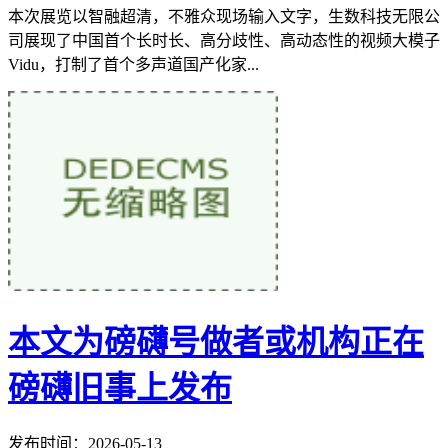
本次展览以智融超清，不雅众现场输入文字，生数科技无限公
司展现了中国首个长时长、高分歧性、高动态性的视频大模子
Vidu，打制了首个多声道国产化家...
本文为磅礴号做者或机构正在
磅礴旧事上发布
发布时间：2026-05-13