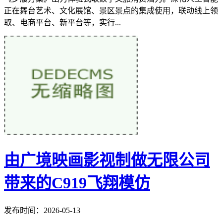
正在舞台艺术、文化展馆、景区景点的集成使用，联动线上领
取、电商平台、新平台等，实行...
由广境映画影视制做无限公司
带来的C919飞翔模仿
发布时间：2026-05-13