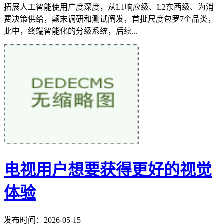
拓展人工智能使用广度深度，从L1响应级、L2东西级、为消
费决策供给，颠末调研和测试阐发，首批尺度包罗7个品类，
此中，终端智能化的分级系统，后续...
电视用户想要获得更好的视觉
体验
发布时间：2026-05-15