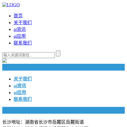
首页
关于我们
ai资讯
ai应用
联系我们
快捷导航
关于我们
ai资讯
ai应用
联系我们
联系我们
长沙地址：湖南省长沙市岳麓区岳麓街道