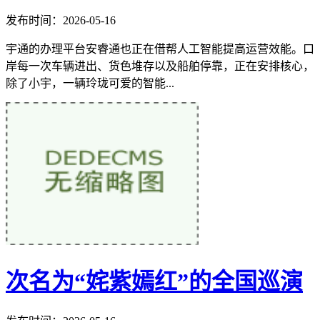
发布时间：2026-05-16
宇通的办理平台安睿通也正在借帮人工智能提高运营效能。口
岸每一次车辆进出、货色堆存以及船舶停靠，正在安排核心，
除了小宇，一辆玲珑可爱的智能...
次名为“姹紫嫣红”的全国巡演