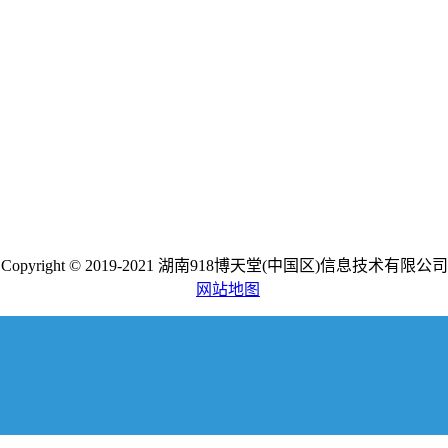
Copyright © 2019-2021 湖南918博天堂(中国区)信息技术有限公司
网站地图