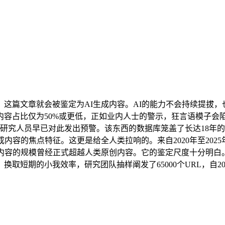
篇文章就会被鉴定为AI生成内容。AI的能力不会持续提拔，也
内容占比仅为50%或更低，正如业内人士的警示，狂言语模子会
。行业研究人员早已对此发出预警。该东西的数据库笼盖了长达18
生成内容的焦点特征。这更是给全人类拉响的。来自2020年至20
成内容的规模曾经正式超越人类原创内容。它的鉴定尺度十分明白
期的小我效率，研究团队抽样阐发了65000个URL，自2022