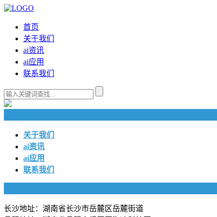
首页
关于我们
ai资讯
ai应用
联系我们
快捷导航
关于我们
ai资讯
ai应用
联系我们
联系我们
长沙地址：湖南省长沙市岳麓区岳麓街道