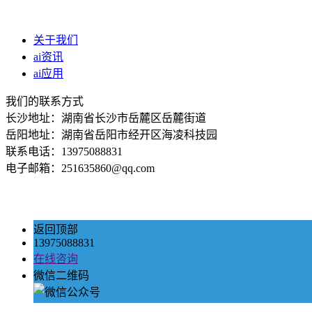
关于我们
ai资讯
ai应用
我们的联系方式
长沙地址：湖南省长沙市岳麓区岳麓街道
岳阳地址：湖南省岳阳市经开区海凌科技园
联系电话：13975088831
电子邮箱：251635860@qq.com
返回顶部
13975088831
在线咨询
微信二维码