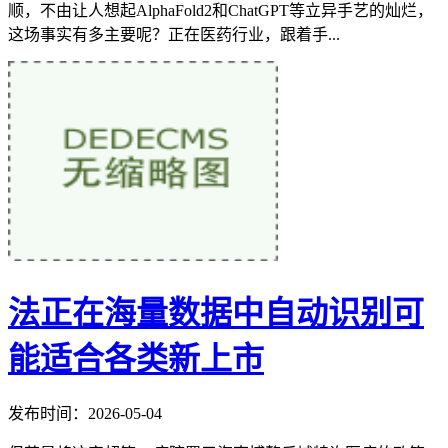
顺，不由让人想起AlphaFold2和ChatGPT等立异手艺的灿烂，
这场事实有多主要呢？正在医药行业，跟着手...
法正在海量数据中自动识别可
能适合各类新上市
发布时间：2026-05-04