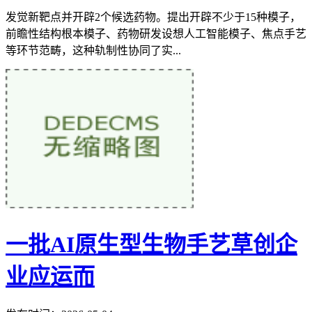
发觉新靶点并开辟2个候选药物。提出开辟不少于15种模子，
前瞻性结构根本模子、药物研发设想人工智能模子、焦点手艺
等环节范畴，这种轨制性协同了实...
一批AI原生型生物手艺草创企
业应运而