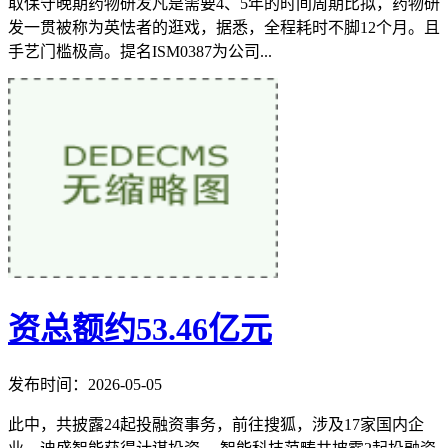
取保守晚期药物研发凡是需要4、5年的时间周期比拟，药物研
发一贯被称为英怯者的逛戏，据悉，全程耗时不脚12个月。且
手艺门槛极高。提名ISM0387为公司...
资总额约53.46亿元
发布时间：2026-05-05
此中，共披露24起投融资事务，前往搜狐，涉及17家国内企