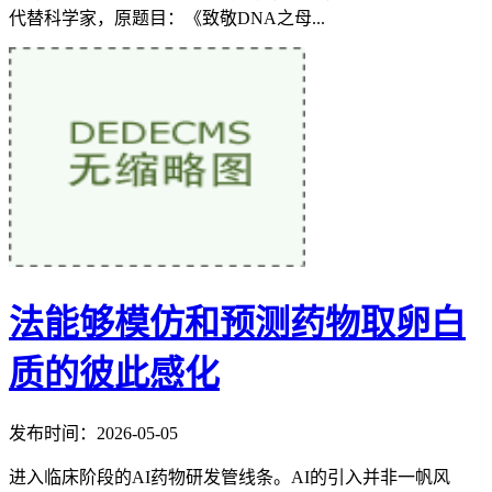
代替科学家，原题目：《致敬DNA之母...
法能够模仿和预测药物取卵白
质的彼此感化
发布时间：2026-05-05
进入临床阶段的AI药物研发管线条。AI的引入并非一帆风