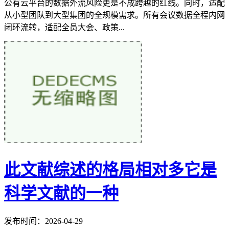
公有云平台的数据外流风险更是不成跨越的红线。同时，适配
从小型团队到大型集团的全规模需求。所有会议数据全程内网
闭环流转，适配全员大会、政策...
此文献综述的格局相对多它是
科学文献的一种
发布时间：2026-04-29