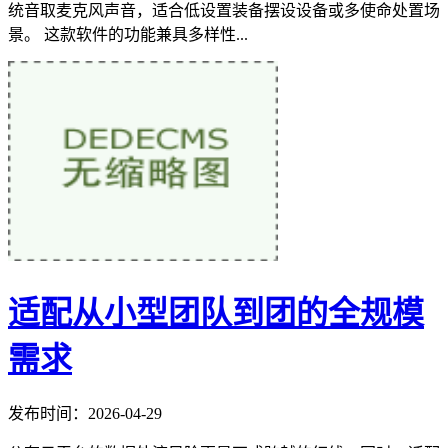
统音取麦克风声音，适合低设置装备摆设设备或多使命处置场
景。 这款软件的功能兼具多样性...
适配从小型团队到团的全规模
需求
发布时间：2026-04-29