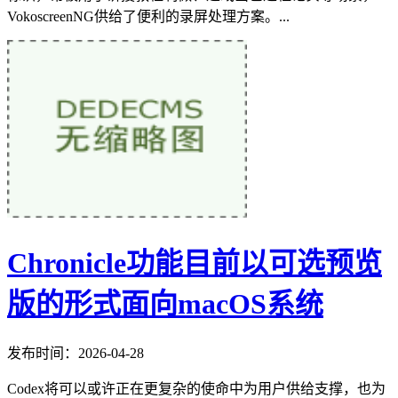
VokoscreenNG供给了便利的录屏处理方案。...
Chronicle功能目前以可选预览
版的形式面向macOS系统
发布时间：2026-04-28
Codex将可以或许正在更复杂的使命中为用户供给支撑，也为